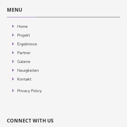
MENU
überspringen
MENU
Home
Projekt
Ergebnisse
Partner
Galerie
Neuigkeiten
Kontakt
Privacy Policy
CONNECT
WITH
CONNECT WITH US
US