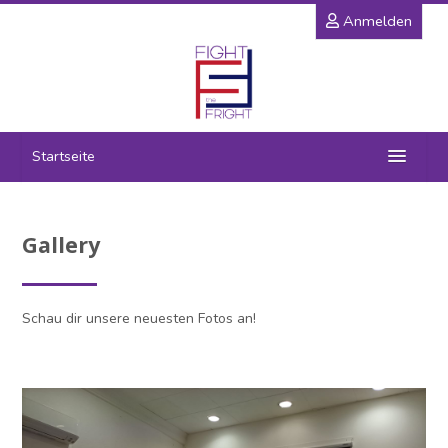
Zum
Anmelden
Hauptinhalt
Startseite
Projekt
Gallery
Partner
Ergebnisse
Schau dir unsere neuesten Fotos an!
Training
Galerie