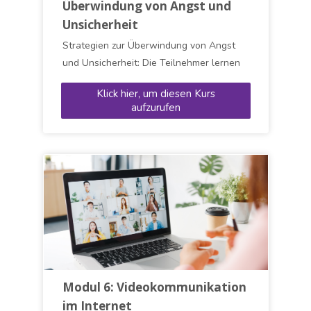
Überwindung von Angst und
Unsicherheit
Strategien zur Überwindung von Angst
und Unsicherheit: Die Teilnehmer lernen
und entwickeln Fähigkeiten in den
Klick hier, um diesen Kurs
folgenden Bereichen: Richtig atmen, Sich
aufzurufen
entspannen, Emotionen spüren und
erkennen, Selbstwertgefühl, Die
Funktionsweise des Geistes, Sowie das
Akzeptieren der eigenen Persönlichkeit
Modul 6: Videokommunikation
im Internet