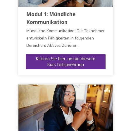
Neuigkeiten
Modul 1: Mündliche
Kontakt
Kommunikation
Mündliche Kommunikation: Die Teilnehmer
Fight the Fright2.0
entwickeln Fähigkeiten in folgenden
Bereichen: Aktives Zuhören,
Deutsch ‎(de)‎
Zusammenhang und Kohärenz, Klarheit,
Klicken Sie hier, um an diesem
Überzeugungskraft, Emotionaler Tonfall,
Suchen
Kurs teilzunehmen
Logische Argumentation
Speich