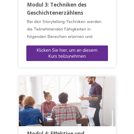
Modul 3: Techniken des
Geschichtenerzählens
Bei den Storytelling-Techniken werden
die Teilnehmenden Fähigkeiten in
folgenden Bereichen erlernen und
weiterentwickeln: Eine Geschichte
Klicken Sie hier, um an diesem
entwickeln, Mit dem Publikum
Kurs teilzunehmen
interagieren, Nonverbale Kommunikation,
Selbstwahrnehmung, Fantasie und
Vorstellungskraft
Modul 4: Effektive und