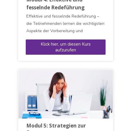
fesselnde Redeführung
Effektive und fesselnde Redeführung –
die Teilnehmenden lernen die wichtigsten
Aspekte der Vorbereitung und
Durchführung einer Rede kennen. Sie
Klick hier, um diesen Kurs
entwickeln Fähigkeiten in folgenden
aufzurufen
Bereichen: Analyse des Kontexts
(Publikum, Anlass, Ziele, eigenes Wissen),
Strukturierung einer Rede (Einleitung,
Hauptteil und Schluss), Strukturierung
einer Rede (Einleitung, Hauptteil und
Schluss)
Modul 5: Strategien zur