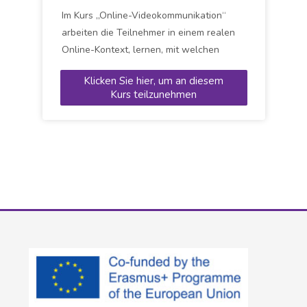
Im Kurs „Online-Videokommunikation“
arbeiten die Teilnehmer in einem realen
Online-Kontext, lernen, mit welchen
Problemen sie konfrontiert werden
Klicken Sie hier, um an diesem
können und wie sie diese lösen,
Kurs teilzunehmen
verstehen die Bedeutung der Netiquette
und der Kommunikationsweise und
lernen, ihre eigenen Füllwörter zu
erkennen.