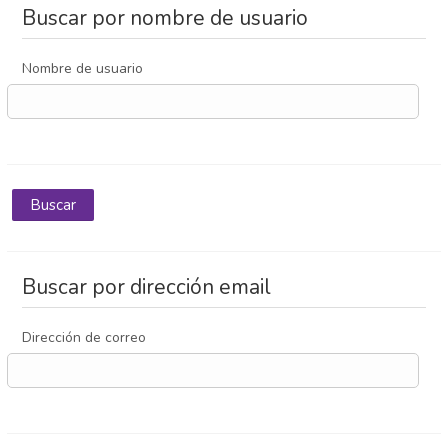
Buscar por nombre de usuario
Noticias
Nombre de usuario
Contacto
Español - Internacional ‎(es)‎
Búsqueda
Enviar
Buscar por dirección email
Dirección de correo