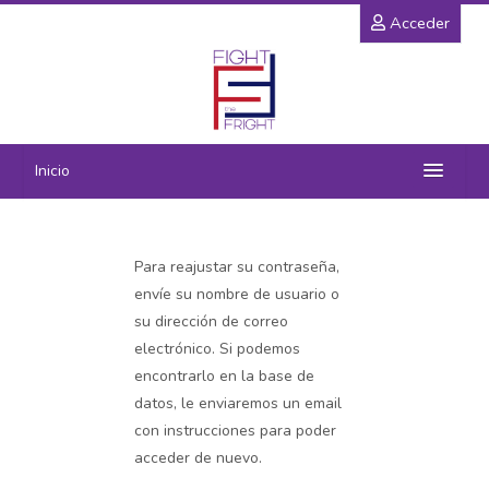
Salta
Acceder
al
contenido
principal
Inicio
Proyecto
Para reajustar su contraseña,
Socios
envíe su nombre de usuario o
su dirección de correo
Resultados
electrónico. Si podemos
encontrarlo en la base de
Training
datos, le enviaremos un email
con instrucciones para poder
Galería
acceder de nuevo.